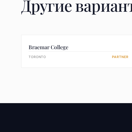
Другие вариан
Braemar College
TORONTO
PARTNER