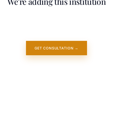
We're adding this institution
team is working on adding detailed information about Can
lege of Technology and Business. It will appear on our web
oon. In the meantime, contact us — we work directly with th
institution.
GET CONSULTATION →