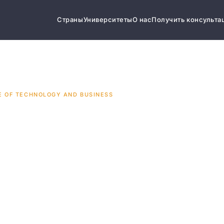
Страны
Университеты
О нас
Получить консульта
E OF TECHNOLOGY AND BUSINESS
 College
ology