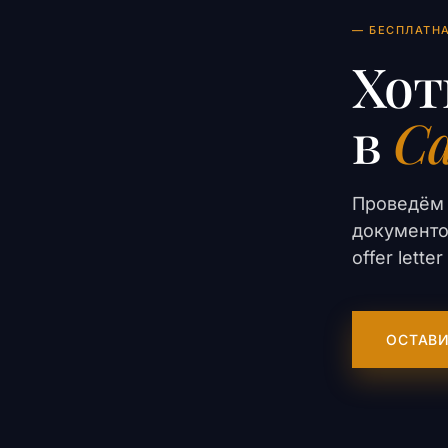
— БЕСПЛАТН
Хот
в
Ca
Проведём 
документо
offer lett
ОСТАВИ