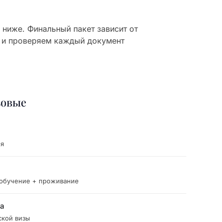
ниже. Финальный пакет зависит от
 и проверяем каждый документ
зовые
ия
 обучение + проживание
ка
ской визы