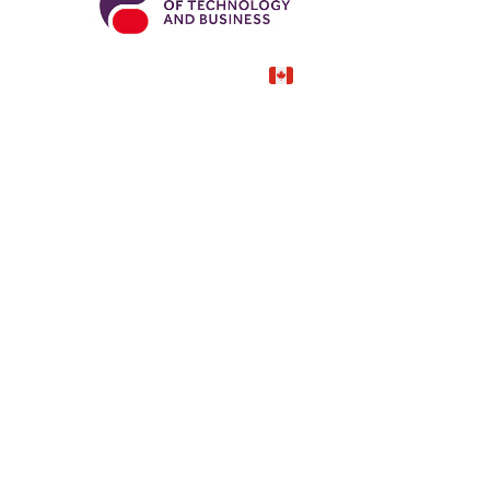
Canada
COUNTRY
—
TUITION
в год