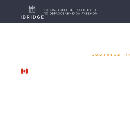
КОНСАЛТИНГОВОЕ АГЕНТСТВО
ПО ОБРАЗОВАНИЮ ЗА РУБЕЖОМ
ГЛАВНАЯ
КАНАДА
УНИВЕРСИТЕТЫ
/
/
/
CANADIAN COLLEG
CANADA
Canadian
of Techn