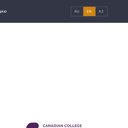
цию
RU
EN
KZ