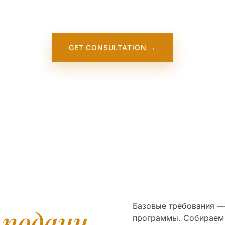
niversity of Dayton. It will appear on our website soon. In t
meantime, contact us — we work directly with this institution
GET CONSULTATION →
Базовые требования — 
я
подачи
программы. Собираем