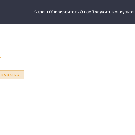
Страны
Университеты
О нас
Получить консульта
N
 RANKING
y of