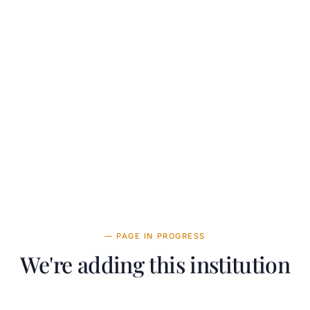
— PAGE IN PROGRESS
We're adding this institution
Our team is working on adding detailed information about