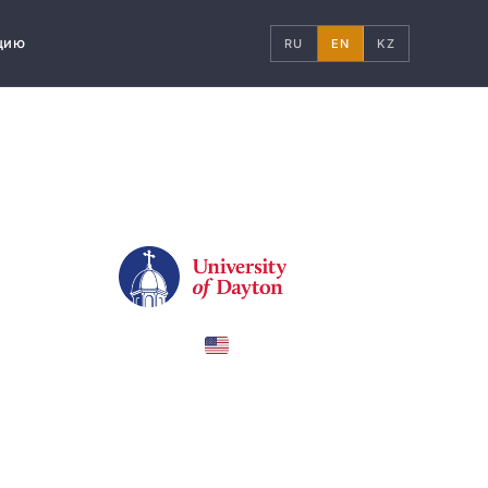
цию
RU
EN
KZ
United States
COUNTRY
Dayton, Ohio
CITY
#801
QS RANKING
World 2025