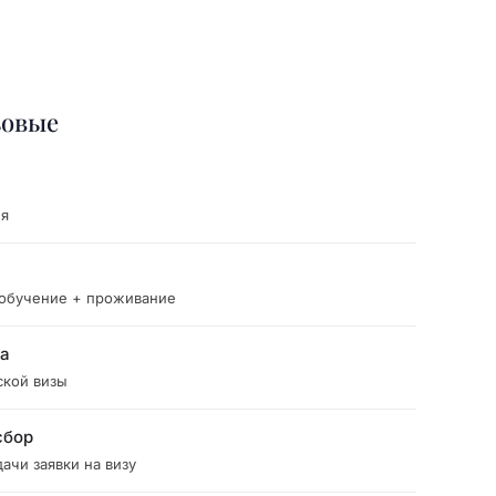
зовые
ия
 обучение + проживание
ка
ской визы
сбор
ачи заявки на визу