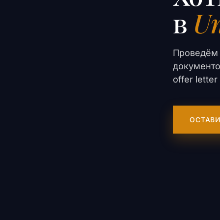
в
Un
Проведём 
документо
offer lett
ОСТАВИ