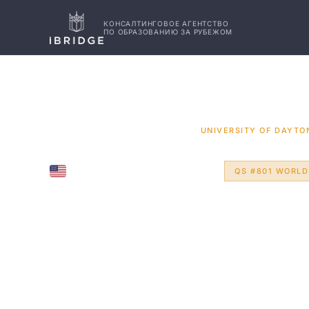
КОНСАЛТИНГОВОЕ АГЕНТСТВО
ПО ОБРАЗОВАНИЮ ЗА РУБЕЖОМ
ГЛАВНАЯ
США
УНИВЕРСИТЕТЫ
/
/
/
UNIVERSITY OF DAYTO
DAYTON, OHIO, UNITED STATES
QS #801 WORLD
Universit
Dayton