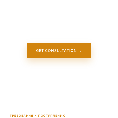
Our team is working on adding detailed
information about DePaul University. It will
appear on our website soon. In the
meantime, contact us — we work directly
with this institution.
GET CONSULTATION →
— ТРЕБОВАНИЯ К ПОСТУПЛЕНИЮ