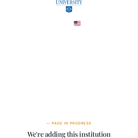
United States
COUNTRY
—
TUITION
в год
— PAGE IN PROGRESS
We're adding this institution