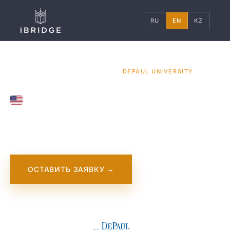
RU
EN
KZ
ГЛАВНАЯ
США
УНИВЕРСИТЕТЫ
/
/
/
DEPAUL UNIVERSITY
UNITED STATES
DePaul University
ОСТАВИТЬ ЗАЯВКУ →