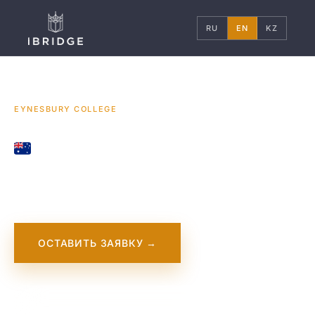
RU
EN
KZ
ГЛАВНАЯ
АВСТРАЛИЯ
УНИВЕРСИТЕТЫ
/
/
/
EYNESBURY COLLEGE
AUSTRALIA
Eynesbury College
ОСТАВИТЬ ЗАЯВКУ →