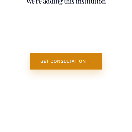
We're adding this institution
Our team is working on adding detailed
information about Eynesbury College. It will
appear on our website soon. In the
meantime, contact us — we work directly
with this institution.
GET CONSULTATION →