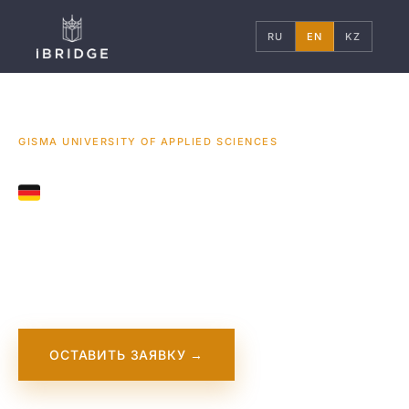
RU
EN
KZ
ГЛАВНАЯ
ГЕРМАНИЯ
УНИВЕРСИТЕТЫ
/
/
/
GISMA UNIVERSITY OF APPLIED SCIENCES
GERMANY
Gisma University of
Applied Sciences
ОСТАВИТЬ ЗАЯВКУ →