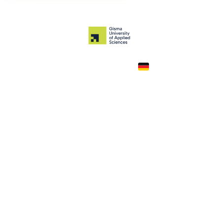
Germany
COUNTRY
£595—25,100
TUITION
в год