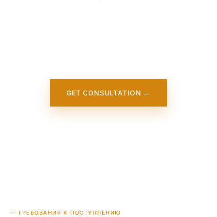
Our team is working on adding detailed
information about Hanover College. It will
appear on our website soon. In the
meantime, contact us — we work directly
with this institution.
GET CONSULTATION →
— ТРЕБОВАНИЯ К ПОСТУПЛЕНИЮ