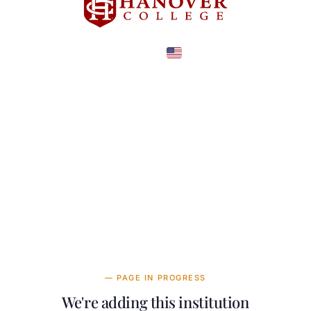
United States
COUNTRY
—
TUITION
в год
— PAGE IN PROGRESS
We're adding this institution