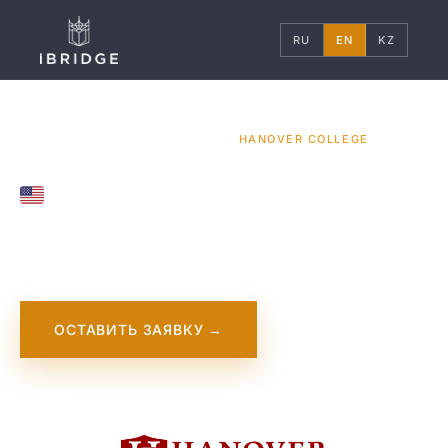
RU
EN
KZ
ГЛАВНАЯ
США
УНИВЕРСИТЕТЫ
/
/
/
HANOVER COLLEGE
UNITED STATES
Hanover College
ОСТАВИТЬ ЗАЯВКУ →