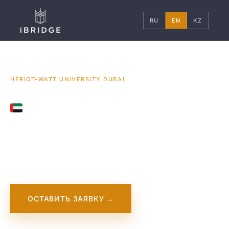
RU
EN
KZ
ГЛАВНАЯ
ОАЭ
УНИВЕРСИТЕТЫ
/
/
/
HERIOT-WATT UNIVERSITY DUBAI
UAE
Heriot-Watt
University Dubai
ОСТАВИТЬ ЗАЯВКУ →