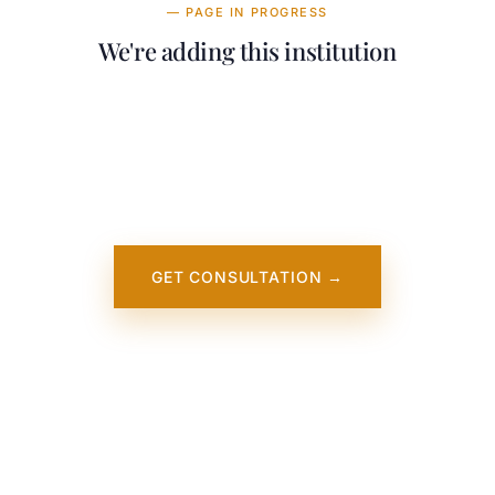
— PAGE IN PROGRESS
We're adding this institution
Our team is working on adding detailed
information about Heriot-Watt University
Dubai. It will appear on our website soon. In
the meantime, contact us — we work directly
with this institution.
GET CONSULTATION →