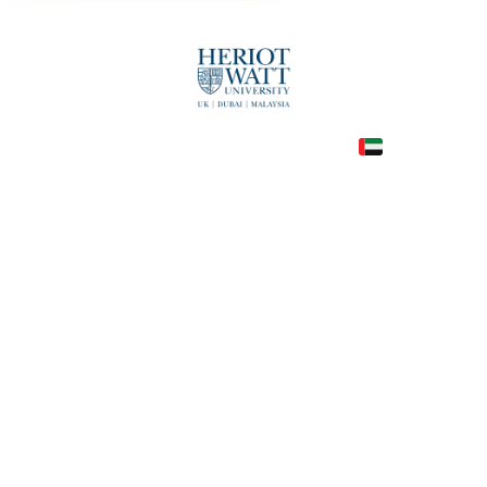
UAE
COUNTRY
—
TUITION
в год