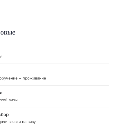
зовые
ия
 обучение + проживание
ка
ской визы
сбор
ачи заявки на визу