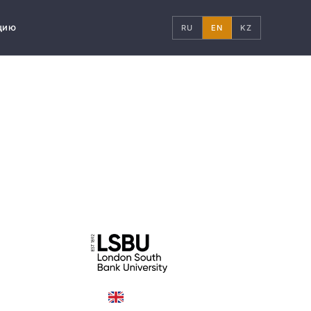
цию
RU
EN
KZ
United Kingdom
COUNTRY