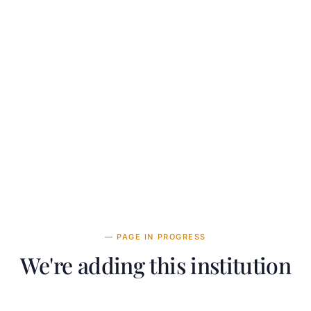
— PAGE IN PROGRESS
We're adding this institution
 team is working on adding detailed information about Lo