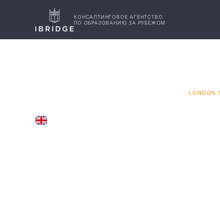
КОНСАЛТИНГОВОЕ АГЕНТСТВО
ПО ОБРАЗОВАНИЮ ЗА РУБЕЖОМ
ГЛАВНАЯ
ВЕЛИКОБРИТАНИЯ
УНИВЕРСИТЕТЫ
/
/
/
LONDON 
UNITED KINGDOM
London S
Bank Univ