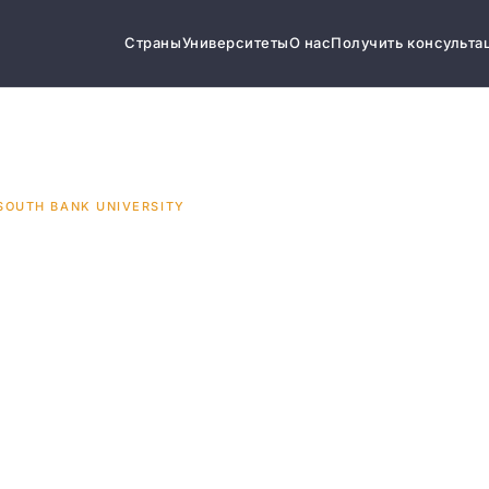
Страны
Университеты
О нас
Получить консульта
SOUTH BANK UNIVERSITY
outh
ersity