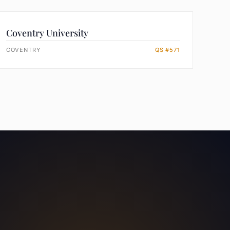
Coventry University
COVENTRY
QS #571