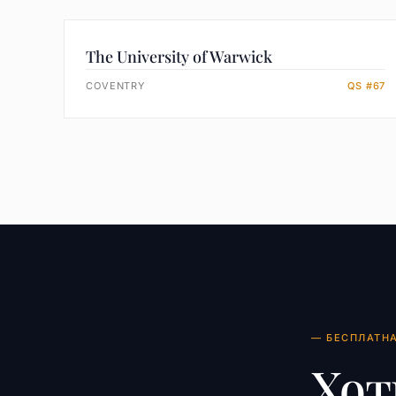
The University of Warwick
COVENTRY
QS #67
— БЕСПЛАТН
Хот