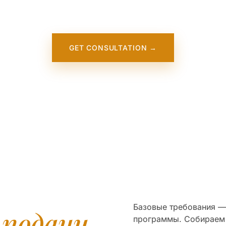
uth Bank University. It will appear on our website soon. In 
meantime, contact us — we work directly with this institution
GET CONSULTATION →
Базовые требования — 
я
подачи
программы. Собираем