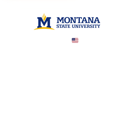
United States
COUNTRY
—
TUITION
в год