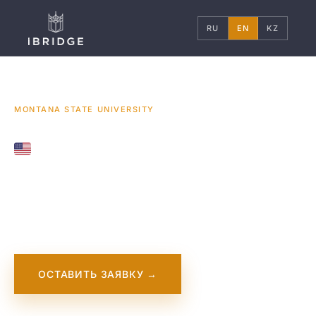
RU
EN
KZ
ГЛАВНАЯ
США
УНИВЕРСИТЕТЫ
/
/
/
MONTANA STATE UNIVERSITY
UNITED STATES
Montana State
University
ОСТАВИТЬ ЗАЯВКУ →