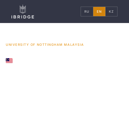
RU
EN
KZ
ГЛАВНАЯ
МАЛАЙЗИЯ
УНИВЕРСИТЕТЫ
/
/
/
UNIVERSITY OF NOTTINGHAM MALAYSIA
SEMENYIH, MALAYSIA
University of
Nottingham
Malaysia
Малайзийский университет Ноттингема