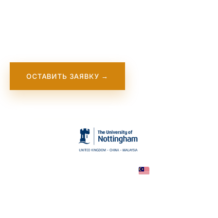
The University of Nottingham Malaysia is a
branch of the renowned British university and
offers high-quality education in Asia.
ОСТАВИТЬ ЗАЯВКУ →
Malaysia
COUNTRY
Semenyih
CITY
52,000—75,000 MYR