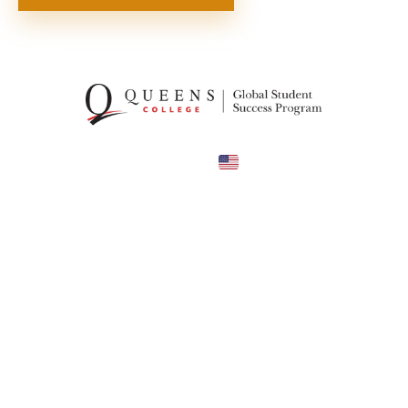
United States
COUNTRY
—
TUITION
в год