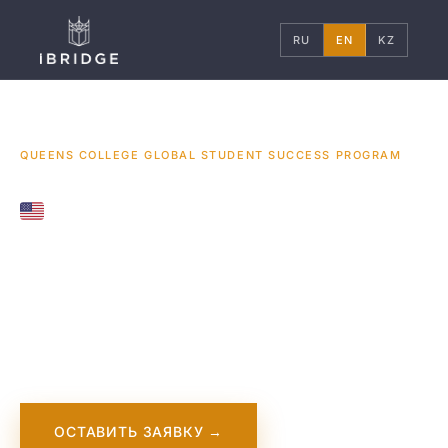
RU
EN
KZ
ГЛАВНАЯ
США
УНИВЕРСИТЕТЫ
/
/
/
QUEENS COLLEGE GLOBAL STUDENT SUCCESS PROGRAM
UNITED STATES
Queens College
Global Student
Success Program
ОСТАВИТЬ ЗАЯВКУ →