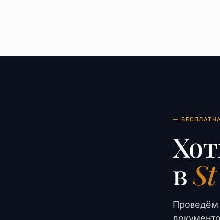
— БЕСПЛАТН
Хот
в
St
Проведём 
документо