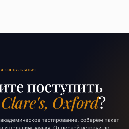
АЯ КОНСУЛЬТАЦИЯ
ите поступить
 Clare's, Oxford
?
академическое тестирование, соберём пакет
в и подадим заявку. От первой встречи до