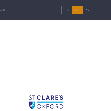
цию
RU
EN
KZ