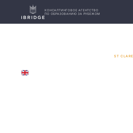
КОНСАЛТИНГОВОЕ АГЕНТСТВО
ПО ОБРАЗОВАНИЮ ЗА РУБЕЖОМ
ГЛАВНАЯ
ВЕЛИКОБРИТАНИЯ
УНИВЕРСИТЕТЫ
/
/
/
ST CLARE
OXFORD, UNITED KINGDOM
St Clare'
Сент-Клэрс, Оксфорд