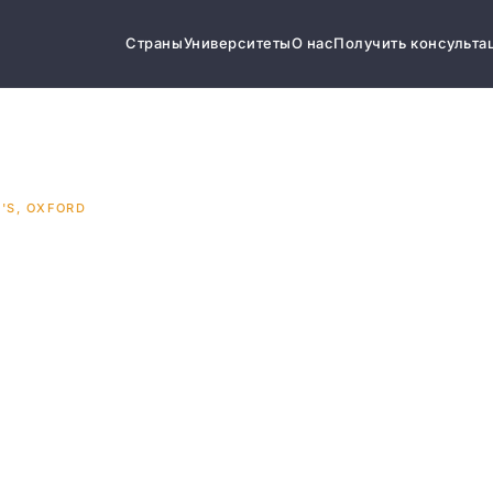
Страны
Университеты
О нас
Получить консульта
'S, OXFORD
s, Oxford