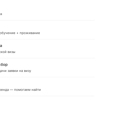
ия
 обучение + проживание
ка
ской визы
сбор
ачи заявки на визу
ренда — помогаем найти