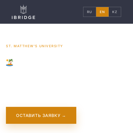
RU
EN
KZ
ГЛАВНАЯ
КАРИБЫ
УНИВЕРСИТЕТЫ
/
/
/
ST. MATTHEW'S UNIVERSITY
CARIBBEAN
St. Matthew's
University
ОСТАВИТЬ ЗАЯВКУ →