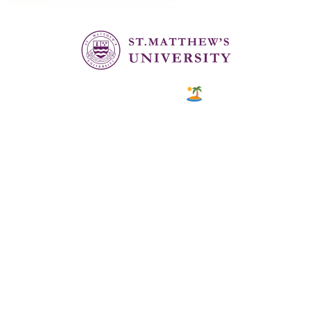
Caribbean
COUNTRY
—
TUITION
в год