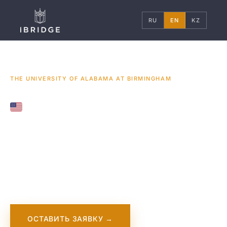
RU
EN
KZ
ГЛАВНАЯ
США
УНИВЕРСИТЕТЫ
/
/
/
THE UNIVERSITY OF ALABAMA AT BIRMINGHAM
UNITED STATES
The University of
Alabama at
Birmingham
ОСТАВИТЬ ЗАЯВКУ →