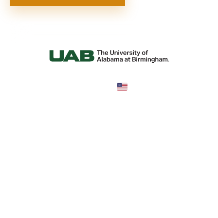
United States
COUNTRY
$9,120—50,205
TUITION
в год