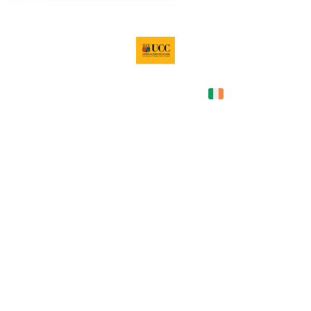
Ireland
COUNTRY
—
TUITION
в год