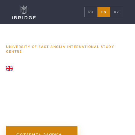
RU
EN
KZ
ГЛАВНАЯ
ВЕЛИКОБРИТАНИЯ
УНИВЕРСИТЕТЫ
/
/
/
UNIVERSITY OF EAST ANGLIA INTERNATIONAL STUDY
CENTRE
UNITED KINGDOM
University of East
Anglia International
Study Centre
ОСТАВИТЬ ЗАЯВКУ →