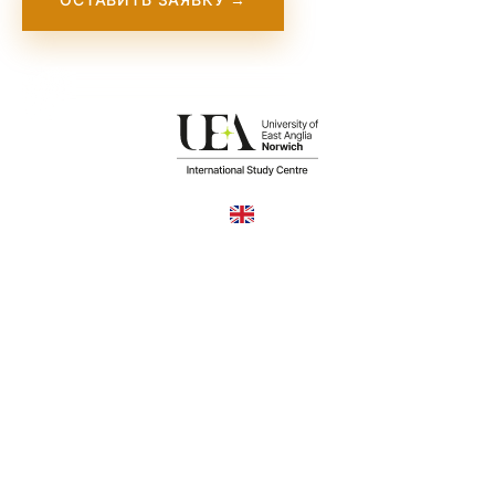
United Kingdom
COUNTRY
£3,000—25,195
TUITION
в год