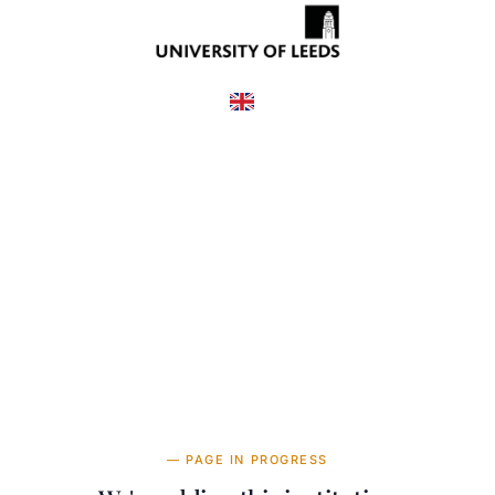
United Kingdom
COUNTRY
£500—27,250
TUITION
в год
— PAGE IN PROGRESS