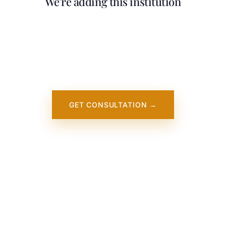
We're adding this institution
Our team is working on adding detailed
information about University of Leeds. It will
appear on our website soon. In the
meantime, contact us — we work directly
with this institution.
GET CONSULTATION →