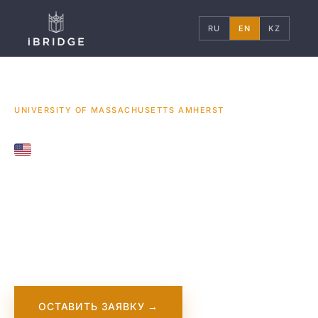
RU
EN
KZ
ГЛАВНАЯ
США
УНИВЕРСИТЕТЫ
/
/
/
UNIVERSITY OF MASSACHUSETTS AMHERST
UNITED STATES
University of
Massachusetts
Amherst
ОСТАВИТЬ ЗАЯВКУ →