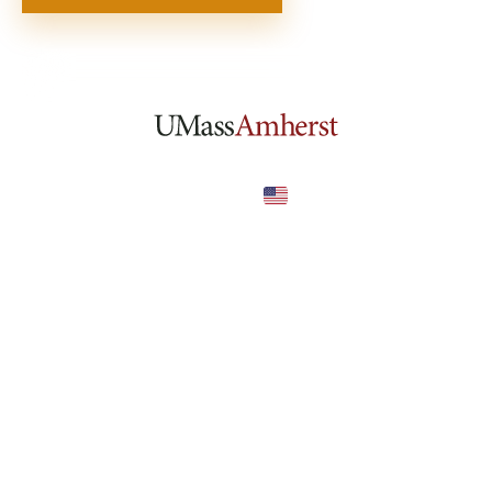
United States
COUNTRY
—
TUITION
в год