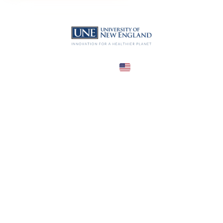
United States
COUNTRY
—
TUITION
в год