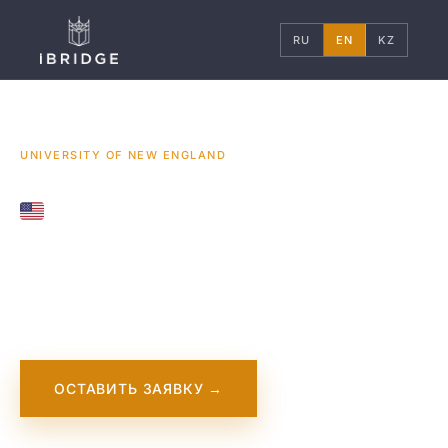
RU
EN
KZ
ГЛАВНАЯ
США
УНИВЕРСИТЕТЫ
/
/
/
UNIVERSITY OF NEW ENGLAND
UNITED STATES
University of New
England
ОСТАВИТЬ ЗАЯВКУ →