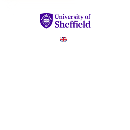
United Kingdom
COUNTRY
—
TUITION
в год