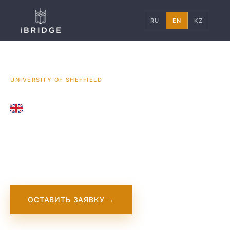
RU
EN
KZ
ГЛАВНАЯ
ВЕЛИКОБРИТАНИЯ
УНИВЕРСИТЕТЫ
/
/
/
UNIVERSITY OF SHEFFIELD
UNITED KINGDOM
University of
Sheffield
ОСТАВИТЬ ЗАЯВКУ →