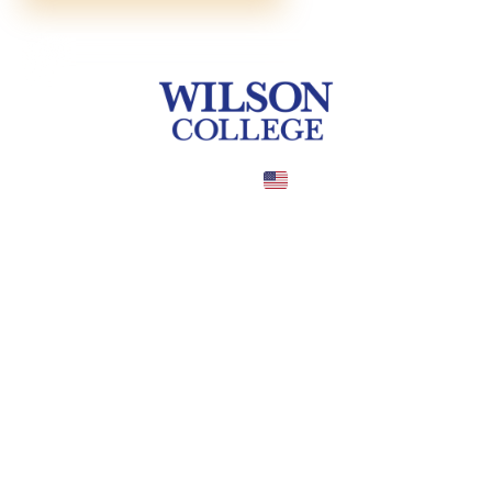
United States
COUNTRY
Chambersburg
CITY
$14,100—14,100
TUITION
в год