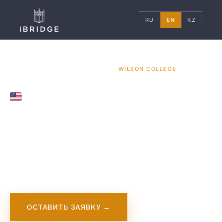
RU
EN
KZ
ГЛАВНАЯ
США
УНИВЕРСИТЕТЫ
/
/
/
WILSON COLLEGE
CHAMBERSBURG, UNITED STATES
Wilson College
Wilson College — это частный гуманитарный
колледж в Чамберсбурге, штат Пенсильвания.
ОСТАВИТЬ ЗАЯВКУ →