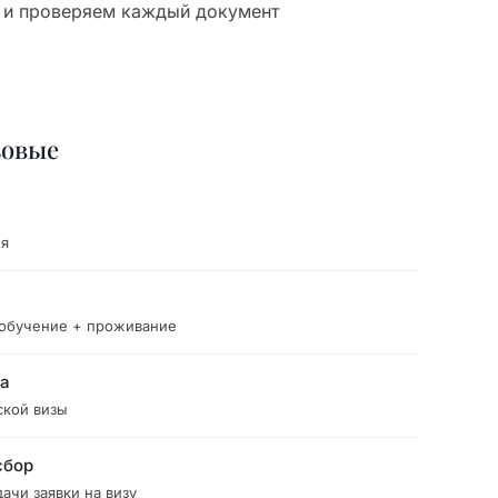
 и проверяем каждый документ
зовые
ия
 обучение + проживание
ка
ской визы
сбор
ачи заявки на визу