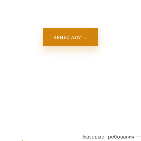
парат қосу үстінде. Ол жақында сайтымызда пайда бола
Осы уақытта бізге хабарласыңыз — біз осы оқу орныме
тікелей жұмыс істейміз.
КЕҢЕС АЛУ →
Базовые требования — 