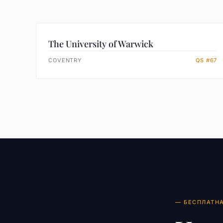
The University of Warwick
COVENTRY
QS #67
— БЕСПЛАТН