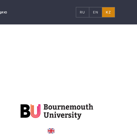
цию
RU
EN
KZ
United Kingdom
COUNTRY