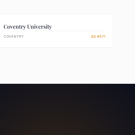
Coventry University
COVENTRY
QS #571