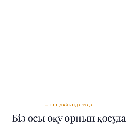
— БЕТ ДАЙЫНДАЛУДА
Біз осы оқу орнын қосуда
Біздің командамыз Bournemouth University туралы толы