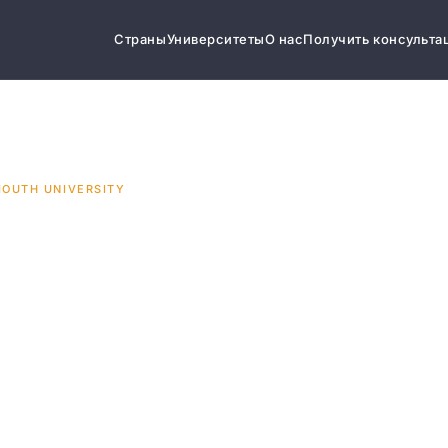
Страны
Университеты
О нас
Получить консульта
OUTH UNIVERSITY
outh
y