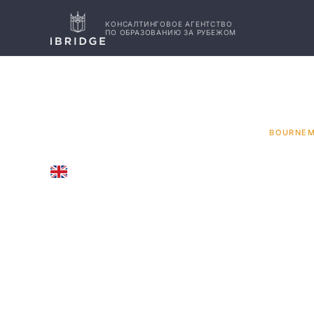
КОНСАЛТИНГОВОЕ АГЕНТСТВО
ПО ОБРАЗОВАНИЮ ЗА РУБЕЖОМ
ГЛАВНАЯ
ВЕЛИКОБРИТАНИЯ
УНИВЕРСИТЕТЫ
/
/
/
BOURNEM
UNITED KINGDOM
Bournem
Universit