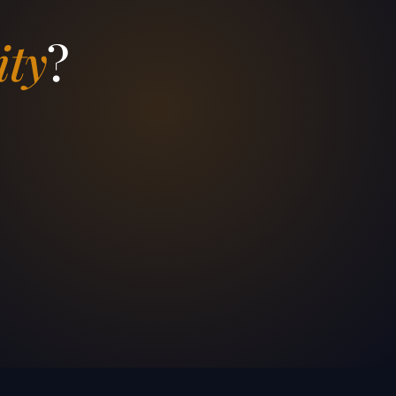
ity
?