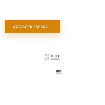
және кәсіпкерлік саласындағы инновациялық
бағдарламаларымен танымал.
ОСТАВИТЬ ЗАЯВКУ →
United States
COUNTRY
London, Boston, Dubai
CITY
$92,500—92,500
TUITION
в год