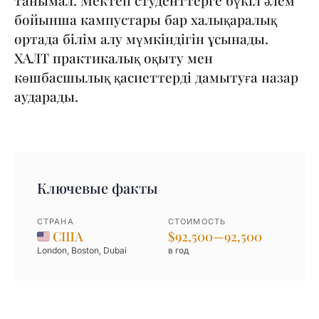
танымал. Мектеп студенттерге бүкіл әлем
бойынша кампустары бар халықаралық
ортада білім алу мүмкіндігін ұсынады.
ХАЛТ практикалық оқыту мен
көшбасшылық қасиеттерді дамытуға назар
аударады.
Ключевые факты
СТРАНА
СТОИМОСТЬ
США
$92,500—92,500
London, Boston, Dubai
в год