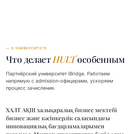
— О УНИВЕРСИТЕТЕ
Что делает
HULT
особенным
Партнёрский университет iBridge. Работаем
напрямую с admission-офицерами, ускоряем
процесс зачисления.
ХАЛТ АҚШ халықаралық бизнес мектебі
бизнес және кәсіпкерлік саласындағы
инновациялық бағдарламаларымен