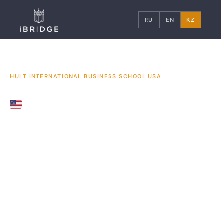
RU
EN
KZ
ГЛАВНАЯ
США
УНИВЕРСИТЕТЫ
/
/
/
HULT INTERNATIONAL BUSINESS SCHOOL USA
LONDON, BOSTON, DUBAI, UNITED STATES
HULT International
Business School USA
Международная бизнес-школа ХАЛТ США
ХАЛТ АҚШ халықаралық бизнес мектебі бизнес