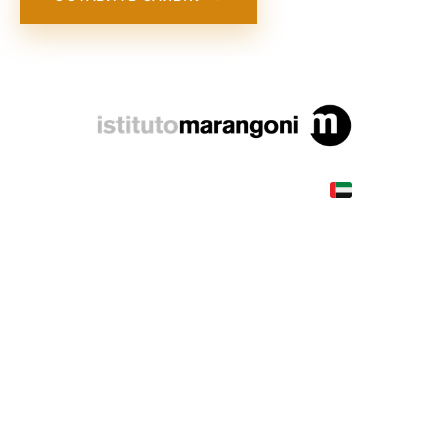
UAE
COUNTRY
Dubai
CITY
80,000—120,000 AED
TUITION
в год