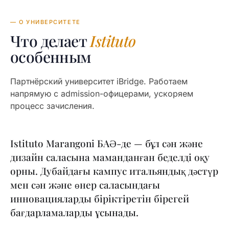
— О УНИВЕРСИТЕТЕ
Что делает
Istituto
особенным
Партнёрский университет iBridge. Работаем
напрямую с admission-офицерами, ускоряем
процесс зачисления.
Istituto Marangoni БАӘ-де — бұл сән және
дизайн саласына маманданған беделді оқу
орны. Дубайдағы кампус итальяндық дәстүр
мен сән және өнер саласындағы
инновацияларды біріктіретін бірегей
бағдарламаларды ұсынады.