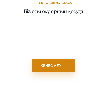
— БЕТ ДАЙЫНДАЛУДА
Біз осы оқу орнын қосуда
Біздің командамыз La Trobe University
Australia туралы толық ақпарат қосу
үстінде. Ол жақында сайтымызда пайда
болады. Осы уақытта бізге хабарласыңыз
— біз осы оқу орнымен тікелей жұмыс
істейміз.
КЕҢЕС АЛУ →