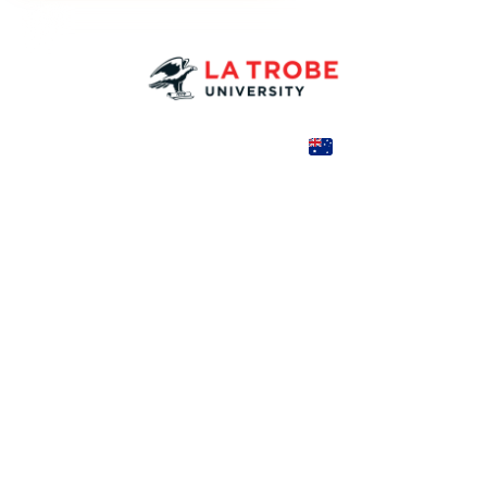
Australia
COUNTRY
4,677—4,677 AUD
TUITION
в год