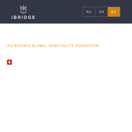
RU
EN
KZ
ГЛАВНАЯ
ШВЕЙЦАРИЯ
УНИВЕРСИТЕТЫ
/
/
/
LES ROCHES GLOBAL HOSPITALITY EDUCATION
CRANS-MONTANA, SWITZERLAND
Les Roches Global
Hospitality
Education
Ле Рош Глобал Хоспиталити Эдьюкейшн