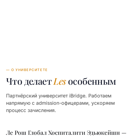
€30,000—50,000
TUITION
в год
— О УНИВЕРСИТЕТЕ
Что делает
Les
особенным
Партнёрский университет iBridge. Работаем
напрямую с admission-офицерами, ускоряем
процесс зачисления.
Ле Рош Глобал Хоспиталити Эдьюкейшн —