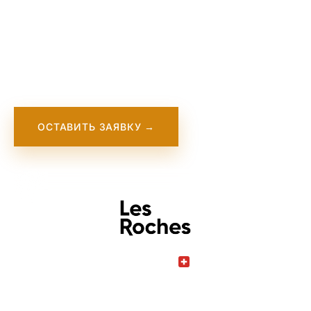
Ле Рош Глобал Хоспиталити Эдьюкейшн — это
ведущая школа гостиничного менеджмента,
известная своими инновационными
программами и международной сетью.
ОСТАВИТЬ ЗАЯВКУ →
Switzerland
COUNTRY
Crans-Montana
CITY