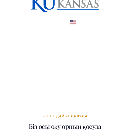
United States
COUNTRY
—
TUITION
в год
— БЕТ ДАЙЫНДАЛУДА
Біз осы оқу орнын қосуда