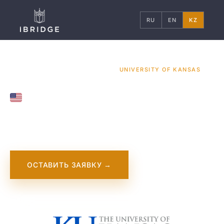
RU
EN
KZ
ГЛАВНАЯ
США
УНИВЕРСИТЕТЫ
/
/
/
UNIVERSITY OF KANSAS
UNITED STATES
University of Kansas
ОСТАВИТЬ ЗАЯВКУ →