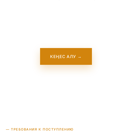
Біздің командамыз University of Kansas
туралы толық ақпарат қосу үстінде. Ол
жақында сайтымызда пайда болады. Осы
уақытта бізге хабарласыңыз — біз осы
оқу орнымен тікелей жұмыс істейміз.
КЕҢЕС АЛУ →
— ТРЕБОВАНИЯ К ПОСТУПЛЕНИЮ