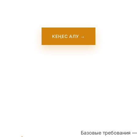
осу үстінде. Ол жақында сайтымызда пайда болады. О
ақытта бізге хабарласыңыз — біз осы оқу орнымен тікел
жұмыс істейміз.
КЕҢЕС АЛУ →
Базовые требования — 