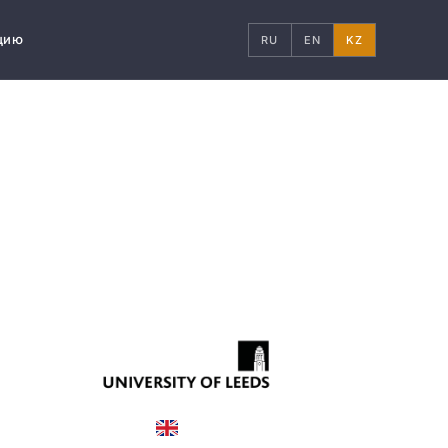
цию
RU
EN
KZ
United Kingdom
COUNTRY