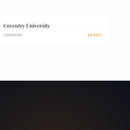
Coventry University
COVENTRY
QS #571