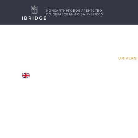
КОНСАЛТИНГОВОЕ АГЕНТСТВО
ПО ОБРАЗОВАНИЮ ЗА РУБЕЖОМ
ГЛАВНАЯ
ВЕЛИКОБРИТАНИЯ
УНИВЕРСИТЕТЫ
/
/
/
UNIVERSI
UNITED KINGDOM
Universit
Leeds