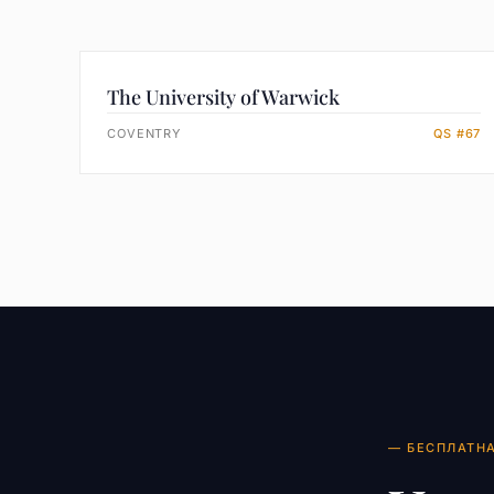
The University of Warwick
COVENTRY
QS #67
— БЕСПЛАТН