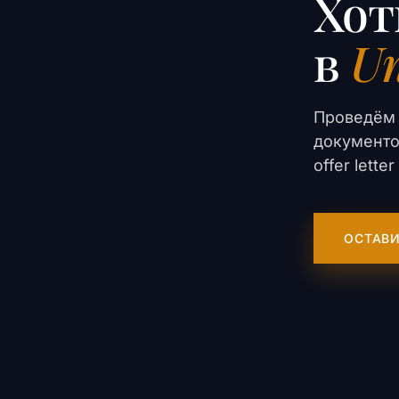
Хот
в
Un
Проведём 
документо
offer lett
ОСТАВИ