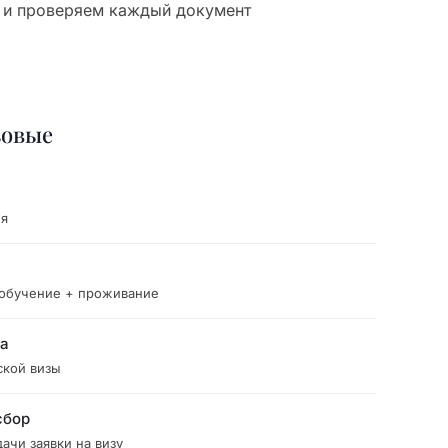
 и проверяем каждый документ
зовые
ия
 обучение + проживание
ка
ской визы
сбор
ачи заявки на визу