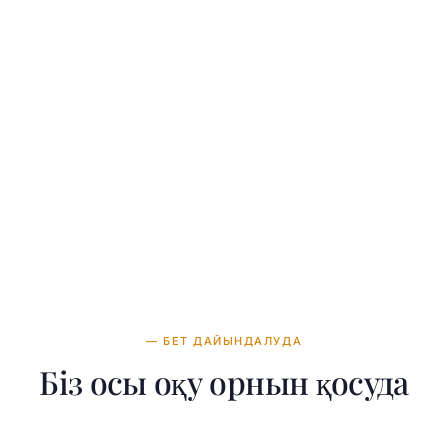
— БЕТ ДАЙЫНДАЛУДА
Біз осы оқу орнын қосуда
здің командамыз University of Leeds туралы толық ақпа