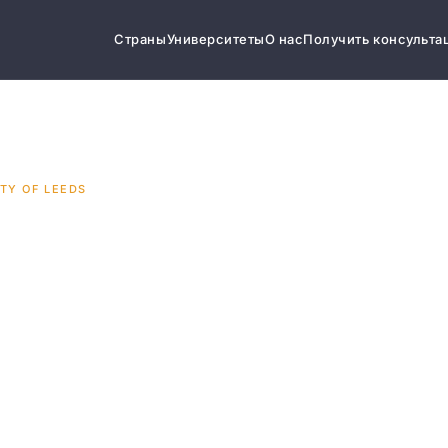
Страны
Университеты
О нас
Получить консульта
TY OF LEEDS
y of