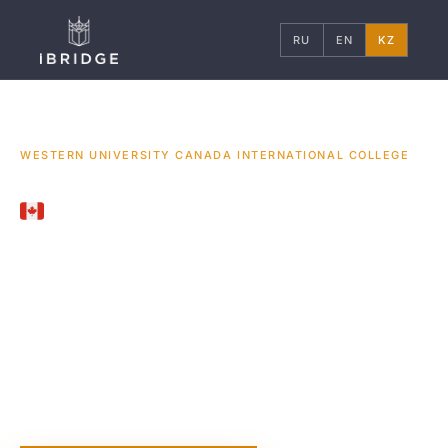
RU
EN
KZ
ГЛАВНАЯ
КАНАДА
УНИВЕРСИТЕТЫ
/
/
/
WESTERN UNIVERSITY CANADA INTERNATIONAL COLLEGE
CANADA
Western University
Canada
International
College