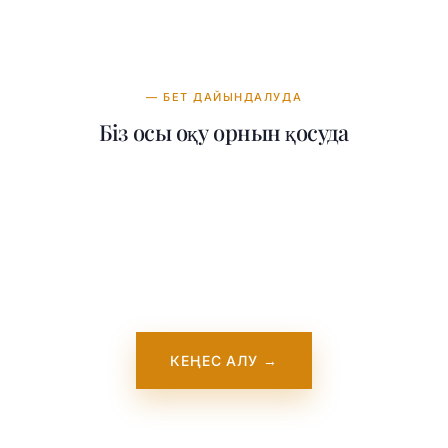
— БЕТ ДАЙЫНДАЛУДА
Біз осы оқу орнын қосуда
Біздің командамыз Western University
Canada International College туралы толық
ақпарат қосу үстінде. Ол жақында
сайтымызда пайда болады. Осы уақытта
бізге хабарласыңыз — біз осы оқу
орнымен тікелей жұмыс істейміз.
КЕҢЕС АЛУ →