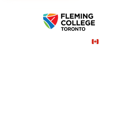
Canada
COUNTRY
100—49,401 CAD
TUITION
в год