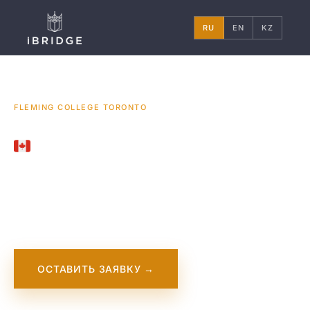
RU
EN
KZ
ГЛАВНАЯ
КАНАДА
УНИВЕРСИТЕТЫ
/
/
/
FLEMING COLLEGE TORONTO
CANADA
Fleming College
Toronto
ОСТАВИТЬ ЗАЯВКУ →