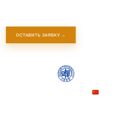
Шанхае, является одним из ведущих
университетов Китая.
ОСТАВИТЬ ЗАЯВКУ →
China
COUNTRY
Shanghai
CITY
#34
QS RANKING
World 2025