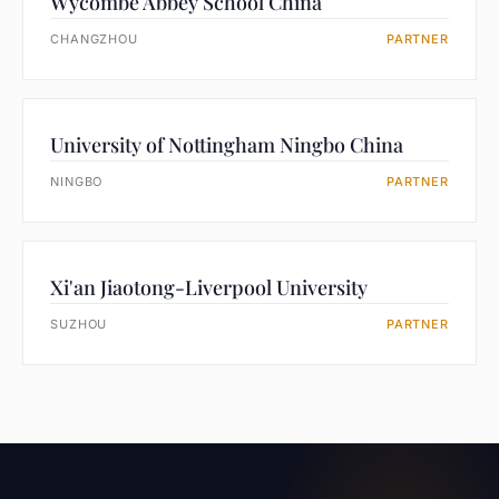
Wycombe Abbey School China
CHANGZHOU
PARTNER
University of Nottingham Ningbo China
NINGBO
PARTNER
Xi'an Jiaotong-Liverpool University
SUZHOU
PARTNER