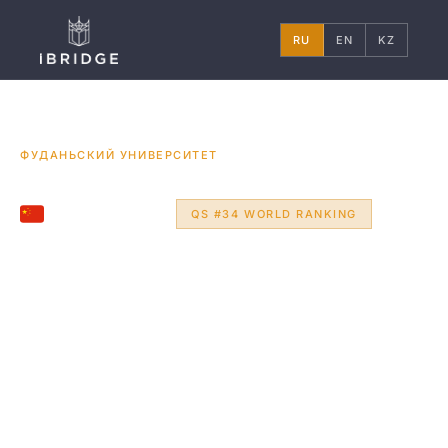
RU
EN
KZ
ГЛАВНАЯ
КИТАЙ
УНИВЕРСИТЕТЫ
/
/
/
ФУДАНЬСКИЙ УНИВЕРСИТЕТ
SHANGHAI, CHINA
QS #34 WORLD RANKING
Фуданьский
университет
Фуданьский университет
Фуданьский университет, расположенный в