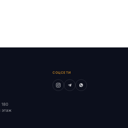
СОЦСЕТИ
к 180
8 этаж