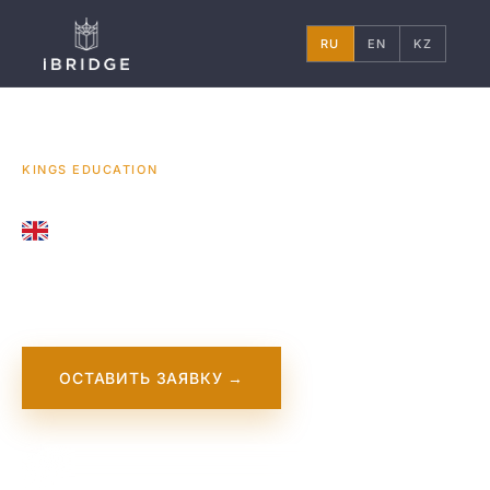
RU
EN
KZ
ГЛАВНАЯ
ВЕЛИКОБРИТАНИЯ
УНИВЕРСИТЕТЫ
/
/
/
KINGS EDUCATION
LONDON · OXFORD · BRIGHTON, UNITED KINGDOM
Kings Education
ОСТАВИТЬ ЗАЯВКУ →