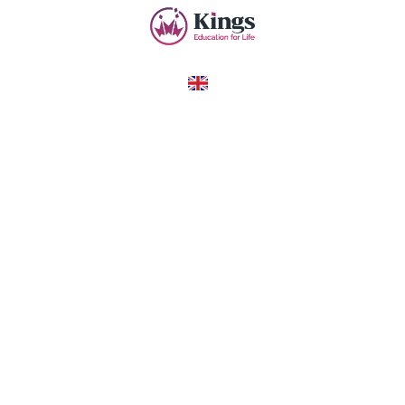
United Kingdom
COUNTRY
London · Oxford · Brighton
CITY
—
TUITION
в год