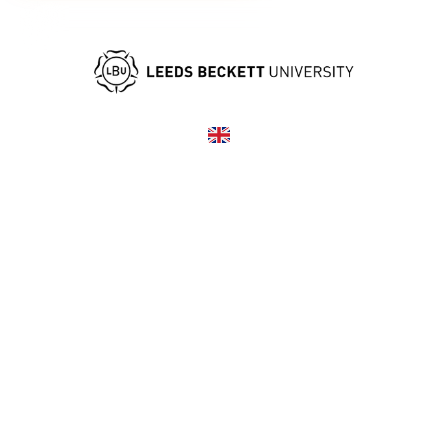
United Kingdom
COUNTRY
£3,500—3,500
TUITION
в год