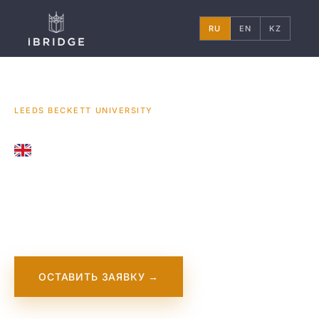
RU
EN
KZ
ГЛАВНАЯ
ВЕЛИКОБРИТАНИЯ
УНИВЕРСИТЕТЫ
/
/
/
LEEDS BECKETT UNIVERSITY
UNITED KINGDOM
Leeds Beckett
University
ОСТАВИТЬ ЗАЯВКУ →