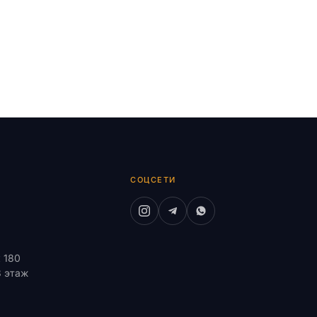
СОЦСЕТИ
к 180
8 этаж