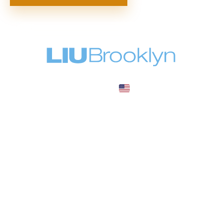
United States
COUNTRY
—
TUITION
в год