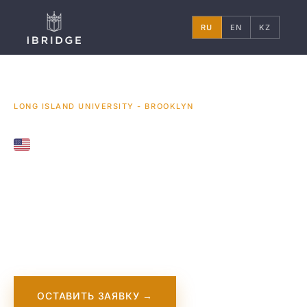
RU
EN
KZ
ГЛАВНАЯ
США
УНИВЕРСИТЕТЫ
/
/
/
LONG ISLAND UNIVERSITY - BROOKLYN
UNITED STATES
Long Island
University -
Brooklyn
ОСТАВИТЬ ЗАЯВКУ →