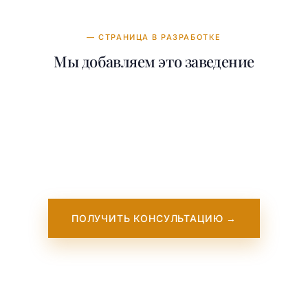
— СТРАНИЦА В РАЗРАБОТКЕ
Мы добавляем это заведение
Наша команда работает над добавлением
подробной информации о Long Island
University - Brooklyn. Она скоро появится
на нашем сайте. Пока — свяжитесь с
нами, мы работаем с этим учебным
заведением напрямую.
ПОЛУЧИТЬ КОНСУЛЬТАЦИЮ →