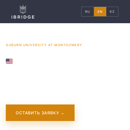
RU
EN
KZ
ГЛАВНАЯ
США
УНИВЕРСИТЕТЫ
/
/
/
AUBURN UNIVERSITY AT MONTGOMERY
UNITED STATES
Auburn University at
Montgomery
ОСТАВИТЬ ЗАЯВКУ →