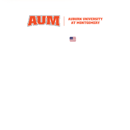
United States
COUNTRY
—
TUITION
в год