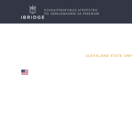
КОНСАЛТИНГОВОЕ АГЕНТСТВО
ПО ОБРАЗОВАНИЮ ЗА РУБЕЖОМ
ГЛАВНАЯ
США
УНИВЕРСИТЕТЫ
/
/
/
CLEVELAND STATE UNI
UNITED STATES
Cleveland
Universit