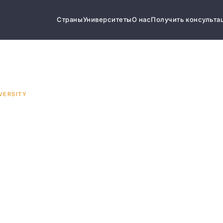
Страны
Университеты
О нас
Получить консульта
VERSITY
 State
y