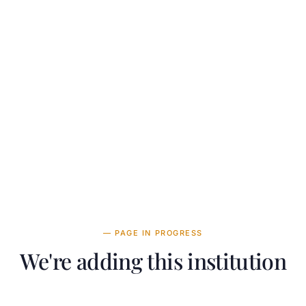
— PAGE IN PROGRESS
We're adding this institution
Our team is working on adding detailed information about