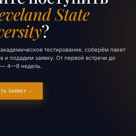
eveland State
ersity
?
академическое тестирование, соберём пакет
в и подадим заявку. От первой встречи до
er — 4—8 недель.
ТЬ ЗАЯВКУ →