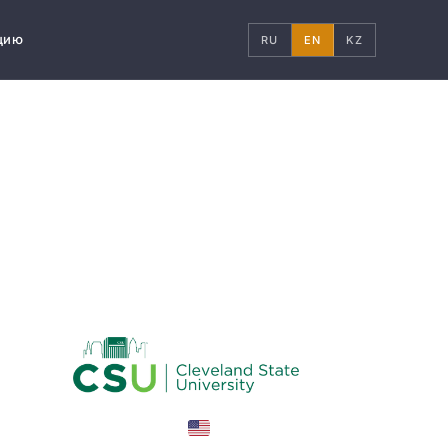
цию
RU
EN
KZ
United States
COUNTRY