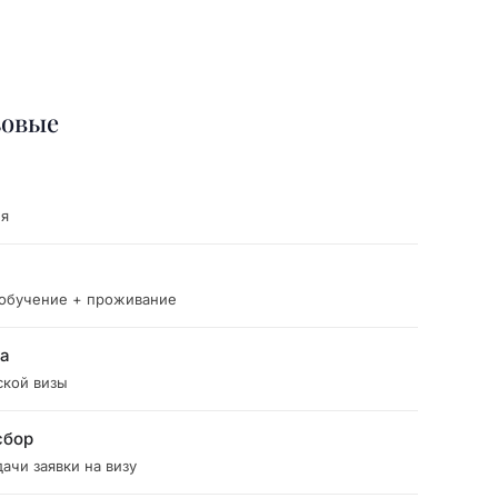
зовые
ия
 обучение + проживание
ка
ской визы
сбор
ачи заявки на визу