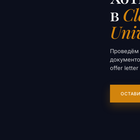
в
Cl
Univ
Проведём 
документо
offer lett
ОСТАВИ