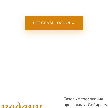
eland State University. It will appear on our website soon. I
meantime, contact us — we work directly with this institution
GET CONSULTATION →
Базовые требования — 
я
подачи
программы. Собираем