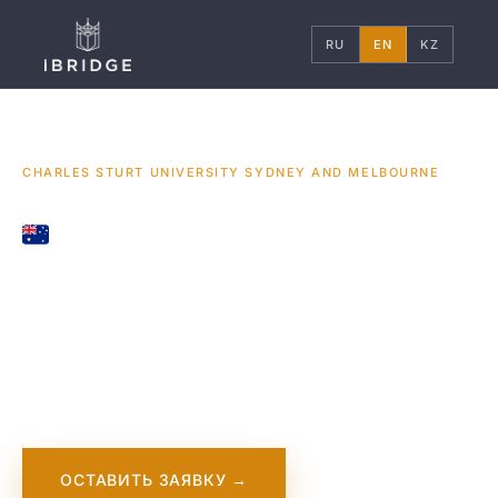
RU
EN
KZ
ГЛАВНАЯ
АВСТРАЛИЯ
УНИВЕРСИТЕТЫ
/
/
/
CHARLES STURT UNIVERSITY SYDNEY AND MELBOURNE
AUSTRALIA
Charles Sturt
University Sydney
and Melbourne
ОСТАВИТЬ ЗАЯВКУ →