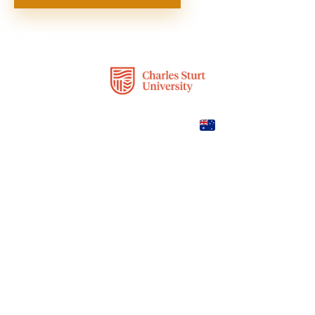
Australia
COUNTRY
—
TUITION
в год