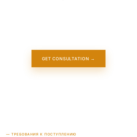
Our team is working on adding detailed
information about Eureka College. It will
appear on our website soon. In the
meantime, contact us — we work directly
with this institution.
GET CONSULTATION →
— ТРЕБОВАНИЯ К ПОСТУПЛЕНИЮ