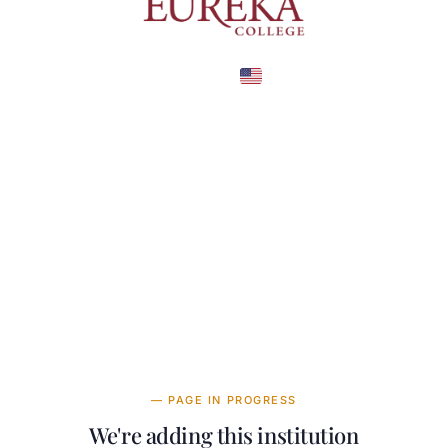
United States
COUNTRY
—
TUITION
в год
— PAGE IN PROGRESS
We're adding this institution