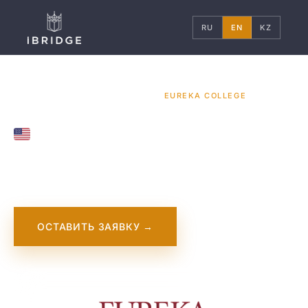
RU
EN
KZ
ГЛАВНАЯ
США
УНИВЕРСИТЕТЫ
/
/
/
EUREKA COLLEGE
UNITED STATES
Eureka College
ОСТАВИТЬ ЗАЯВКУ →