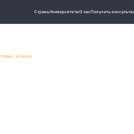
Страны
Университеты
О нас
Получить консульта
ATIONAL SCHOOL
onal