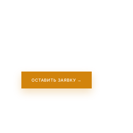
School
Fort Erie International School в Канаде пред
образовательную программу для старшекла
канадские и международные стандарты обу
ОСТАВИТЬ ЗАЯВКУ →