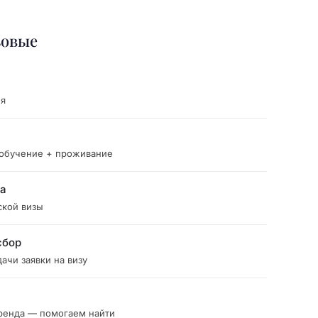
зовые
ия
 обучение + проживание
ка
ской визы
сбор
ачи заявки на визу
ренда — помогаем найти