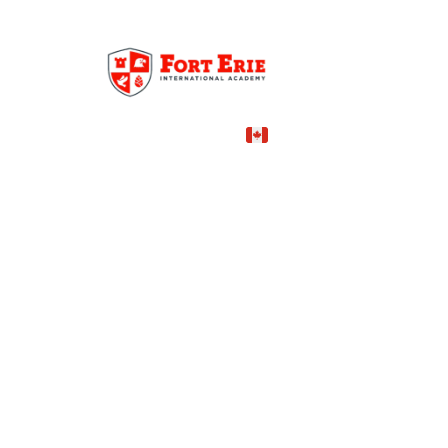
Canada
COUNTRY
Fort Erie
CITY
25,000—40,000 CAD
TUITION
в год