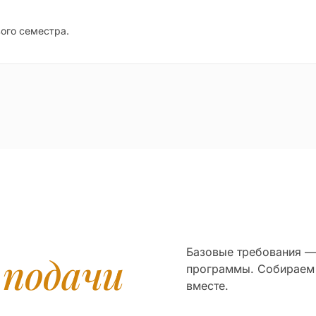
вого семестра.
Базовые требования — 
я
подачи
программы. Собираем
вместе.