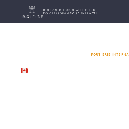
КОНСАЛТИНГОВОЕ АГЕНТСТВО
ПО ОБРАЗОВАНИЮ ЗА РУБЕЖОМ
ГЛАВНАЯ
КАНАДА
УНИВЕРСИТЕТЫ
/
/
/
FORT ERIE INTERN
FORT ERIE, CANADA
Fort Erie
Internati