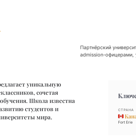
Партнёрский университ
admission-офицерами, 
 предлагает уникальную
классников, сочетая
Ключ
обучения. Школа известна
азвитию студентов и
СТРАНА
Кан
ниверситеты мира.
Fort Erie