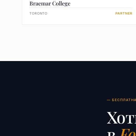
Braemar College
TORONTO
PARTNER
— БЕСПЛАТН
Хот
в
Fo