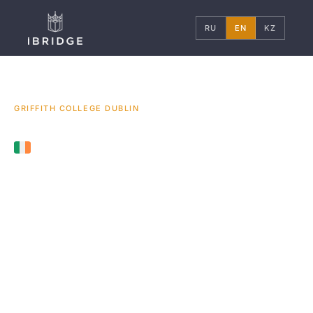
RU
EN
KZ
ГЛАВНАЯ
ИРЛАНДИЯ
УНИВЕРСИТЕТЫ
/
/
/
GRIFFITH COLLEGE DUBLIN
DUBLIN, IRELAND
Griffith College
Dublin
Гриффит Колледж Дублин
Griffith College Dublin is a leading private college