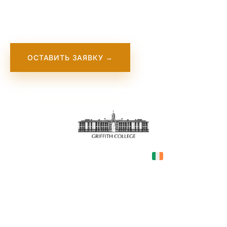
in Ireland, known for its programs in business, law,
and design.
ОСТАВИТЬ ЗАЯВКУ →
Ireland
COUNTRY
Dublin
CITY
€180—28,560
TUITION
в год