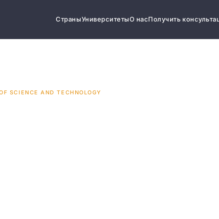
Страны
Университеты
О нас
Получить консульта
 OF SCIENCE AND TECHNOLOGY
y of