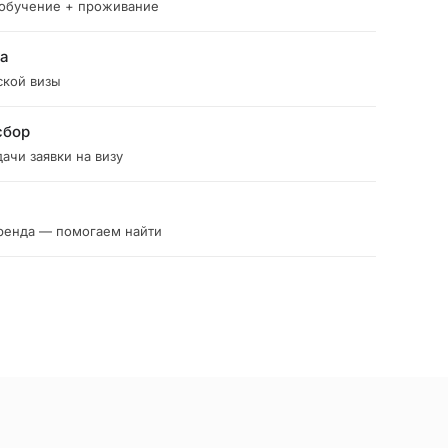
 обучение + проживание
ка
ской визы
сбор
ачи заявки на визу
ренда — помогаем найти