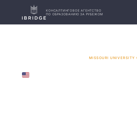
КОНСАЛТИНГОВОЕ АГЕНТСТВО
ПО ОБРАЗОВАНИЮ ЗА РУБЕЖОМ
ГЛАВНАЯ
США
УНИВЕРСИТЕТЫ
/
/
/
MISSOURI UNIVERSITY
UNITED STATES
Missouri
Universit