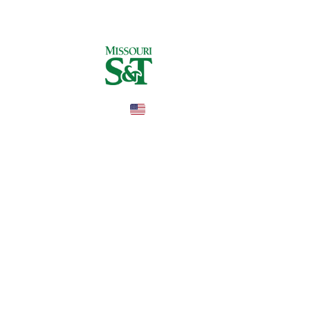
United States
COUNTRY
—
TUITION
в год