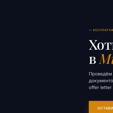
— БЕСПЛАТН
Хот
в
Mi
Проведём 
документо
offer lett
ОСТАВИ