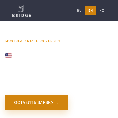
RU
EN
KZ
ГЛАВНАЯ
США
УНИВЕРСИТЕТЫ
/
/
/
MONTCLAIR STATE UNIVERSITY
UNITED STATES
Montclair State
University
ОСТАВИТЬ ЗАЯВКУ →