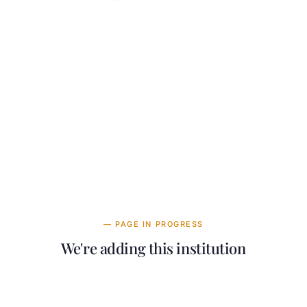
£17,950—17,950
TUITION
в год
— PAGE IN PROGRESS
We're adding this institution
Our team is working on adding detailed
information about Pearl Academy. It will