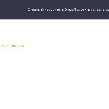
Страны
Университеты
О нас
Получить консульта
TY OF NICOSIA
y of