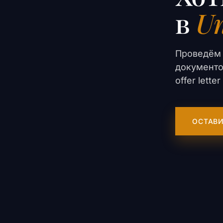
в
Un
Проведём 
документо
offer lett
ОСТАВИ