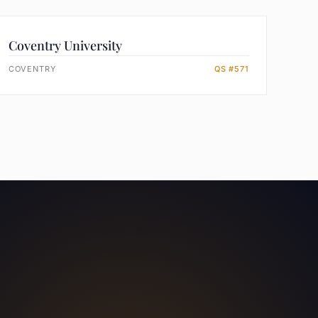
Coventry University
COVENTRY
QS #571