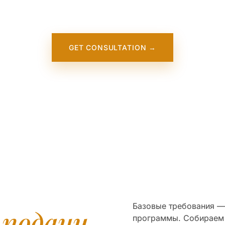
niversity of Nicosia. It will appear on our website soon. In t
meantime, contact us — we work directly with this institution
GET CONSULTATION →
Базовые требования — 
я
подачи
программы. Собираем