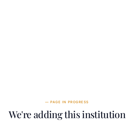
— PAGE IN PROGRESS
We're adding this institution
Our team is working on adding detailed information about