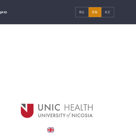
цию
RU
EN
KZ
United Kingdom
COUNTRY