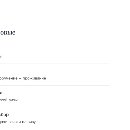
зовые
ия
 обучение + проживание
ка
ской визы
сбор
ачи заявки на визу