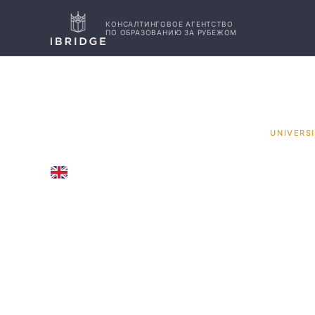
КОНСАЛТИНГОВОЕ АГЕНТСТВО
ПО ОБРАЗОВАНИЮ ЗА РУБЕЖОМ
ГЛАВНАЯ
ВЕЛИКОБРИТАНИЯ
УНИВЕРСИТЕТЫ
/
/
/
UNIVERSI
UNITED KINGDOM
Universit
Nicosia