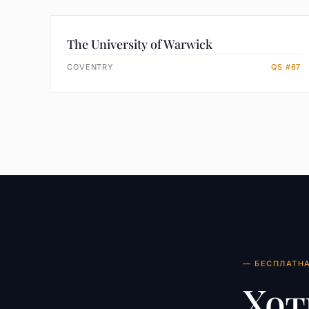
The University of Warwick
COVENTRY
QS #67
— БЕСПЛАТН
Хот