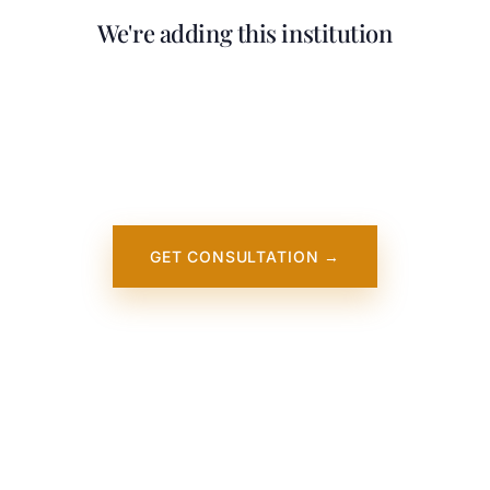
We're adding this institution
Our team is working on adding detailed
information about Salve Regina University. It
will appear on our website soon. In the
meantime, contact us — we work directly
with this institution.
GET CONSULTATION →