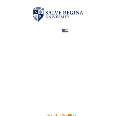
United States
COUNTRY
—
TUITION
в год
— PAGE IN PROGRESS