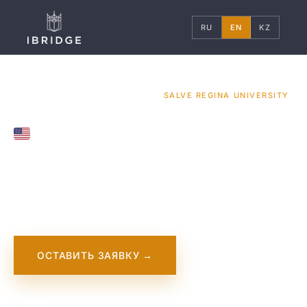
RU
EN
KZ
ГЛАВНАЯ
США
УНИВЕРСИТЕТЫ
/
/
/
SALVE REGINA UNIVERSITY
UNITED STATES
Salve Regina
University
ОСТАВИТЬ ЗАЯВКУ →