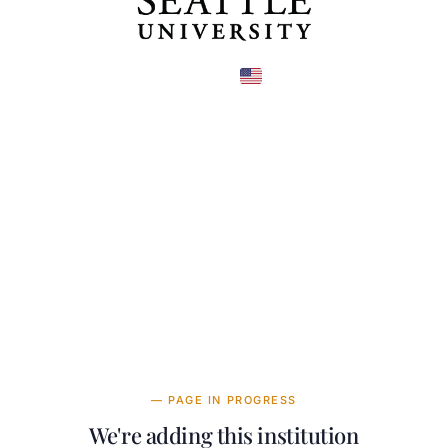
United States
COUNTRY
—
TUITION
в год
— PAGE IN PROGRESS
We're adding this institution