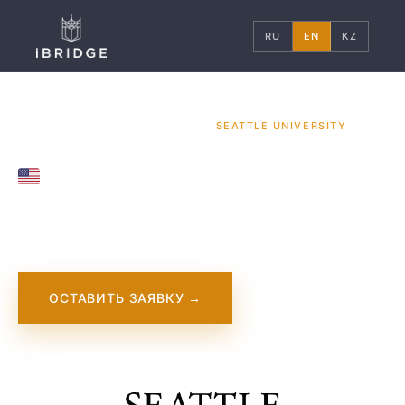
RU
EN
KZ
ГЛАВНАЯ
США
УНИВЕРСИТЕТЫ
/
/
/
SEATTLE UNIVERSITY
UNITED STATES
Seattle University
ОСТАВИТЬ ЗАЯВКУ →