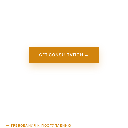
Our team is working on adding detailed
information about Seattle University. It will
appear on our website soon. In the
meantime, contact us — we work directly
with this institution.
GET CONSULTATION →
— ТРЕБОВАНИЯ К ПОСТУПЛЕНИЮ