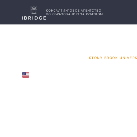
КОНСАЛТИНГОВОЕ АГЕНТСТВО
ПО ОБРАЗОВАНИЮ ЗА РУБЕЖОМ
ГЛАВНАЯ
США
УНИВЕРСИТЕТЫ
/
/
/
STONY BROOK UNIVERS
UNITED STATES
Stony Br
Universit