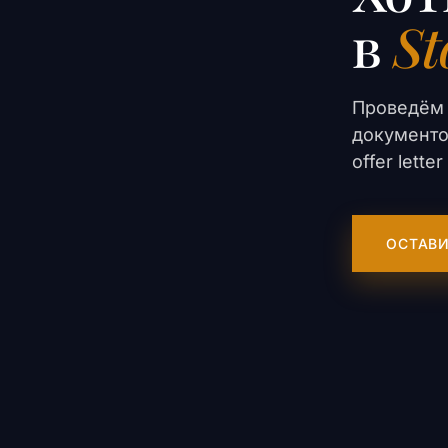
в
St
Проведём 
документо
offer lett
ОСТАВИ