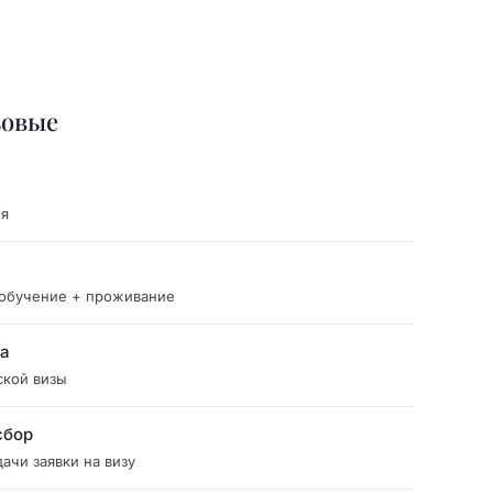
зовые
ия
 обучение + проживание
ка
ской визы
сбор
ачи заявки на визу