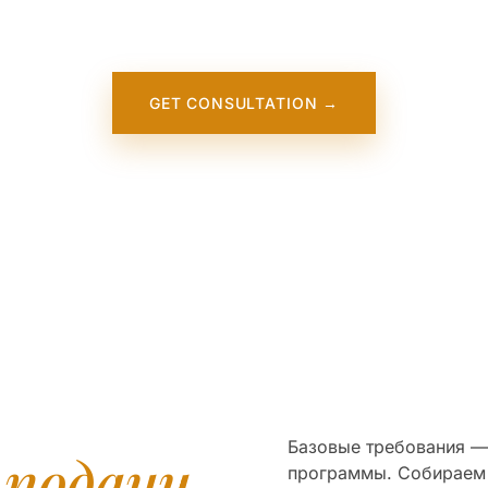
Brook University. It will appear on our website soon. In the
meantime, contact us — we work directly with this institution
GET CONSULTATION →
Базовые требования — 
я
подачи
программы. Собираем