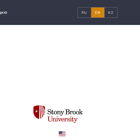
цию
RU
EN
KZ
United States
COUNTRY