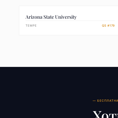
Arizona State University
TEMPE
QS #179
— БЕСПЛАТН
Хот