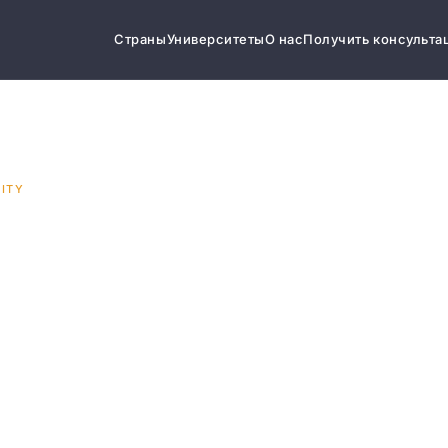
Страны
Университеты
О нас
Получить консульта
ITY
ook
y