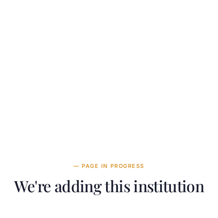
— PAGE IN PROGRESS
We're adding this institution
r team is working on adding detailed information about St