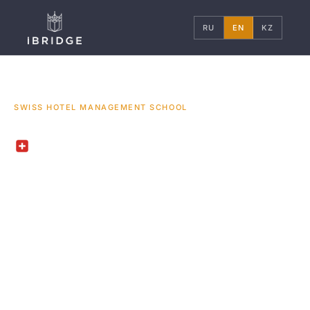
RU
EN
KZ
ГЛАВНАЯ
ШВЕЙЦАРИЯ
УНИВЕРСИТЕТЫ
/
/
/
SWISS HOTEL MANAGEMENT SCHOOL
LEYSIN, SWITZERLAND
Swiss Hotel
Management School
Швейцарская школа гостиничного
менеджмента