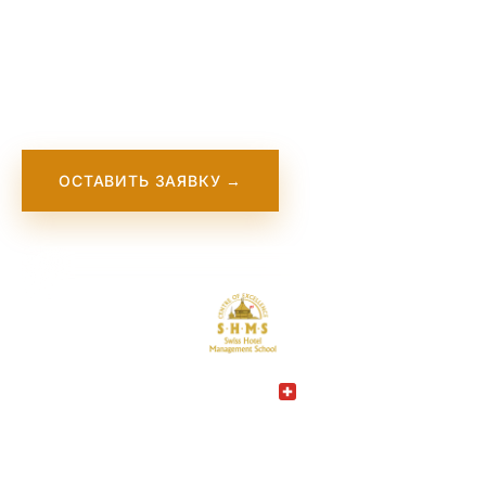
Швейцарская школа гостиничного
менеджмента (SHMS) известна своими
программами в области гостиничного и
туристического менеджмента.
ОСТАВИТЬ ЗАЯВКУ →
Switzerland
COUNTRY
Leysin
CITY